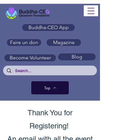
Buddha-CEO App
Faire un don
Magazine
Blog
Become Volunteer
Top
Thank You for
Registering!
An email with all the event