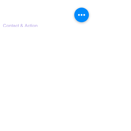
Calendrier des programmes
Ressources & Télécharger
Contact & Action
Careers
Nous rejoindre comme Bénévole
Nous Contacter
Terms of Use
Privacy Policy
S’inscrire et recevoir
nos informations
Envoyer