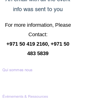
info was sent to you
For more information, Please
Contact:
+971 50 419 2160
,
+971 50
483 5839
Qui sommes nous
Notre Équipe
Notre Raison d’Être
Nos Programmes
Évènements & Ressources
Introduction à la Méditation