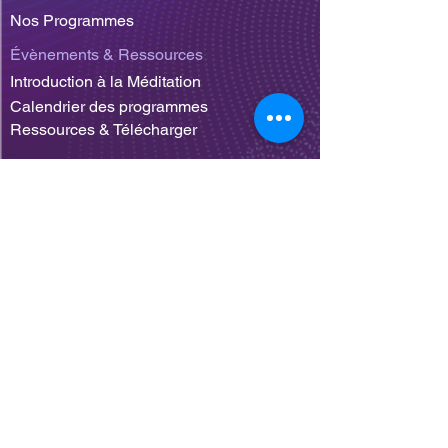
Nos Programmes
Évènements & Ressources
Introduction à la Méditation
Calendrier des programmes
Ressources & Télécharger
Contact & Action
Careers
Nous rejoindre comme Bénévole
Nous Contacter
Terms of Use
Privacy Policy
S’inscrire et recevoir
nos informations