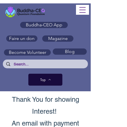
Buddha-CEO App
Faire un don
Magazine
Blog
Become Volunteer
Top
Thank You for showing
Interest!
An email with payment