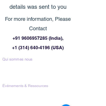
details was sent to you
For more information, Please
Contact
+91 9606957285
(India),
+1
(314)
640-4196
(USA)
Qui sommes nous
Notre Équipe
Notre Raison d’Être
Nos Programmes
Évènements & Ressources
Introduction à la Méditation
Calendrier des programmes
Ressources & Télécharger