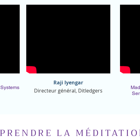
Raji Iyengar
k Systems
Madh
Directeur général, Ditledgers
Ser
PRENDRE LA MÉDITATIO