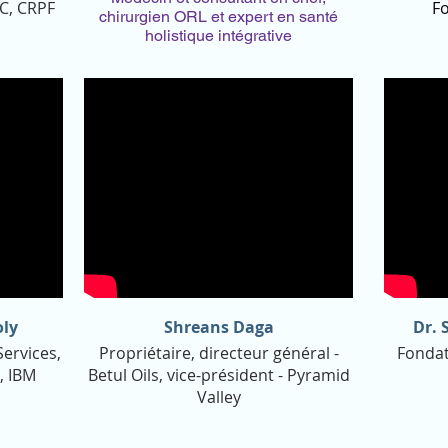
C, CRPF
Fo
chirurgien ORL et expert en santé
holistique intégrative
oly
Shreans Daga
Dr. 
Services,
Propriétaire, directeur général -
Fondat
, IBM
Betul Oils, vice-président - Pyramid
Valley