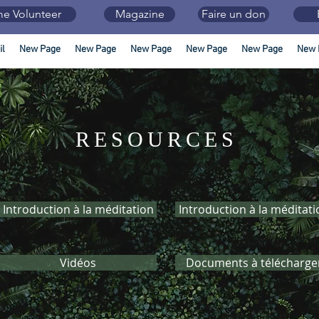
e Volunteer
Magazine
Faire un don
il
New Page
New Page
New Page
New Page
New Page
New 
RESOURCES
Introduction à la méditation
Introduction à la méditati
Vidéos
Documents à télécharge