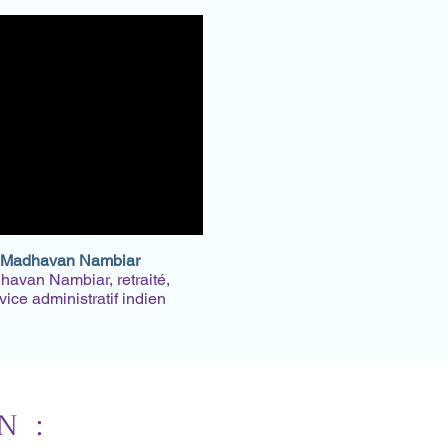
Madhavan Nambiar
avan Nambiar, retraité,
vice administratif indien
N :