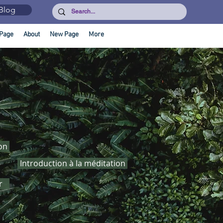
Blog
Page
About
New Page
More
on
Introduction à la méditation
r