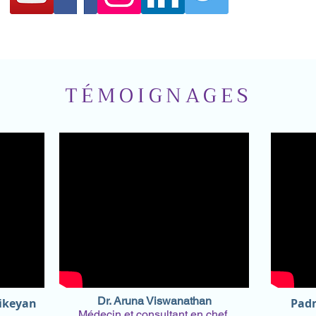
TÉMOIGNAGES
Dr. Aruna Viswanathan
hikeyan
Padm
Médecin et consultant en chef,