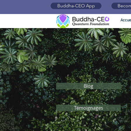
Buddha-CEO App
Becom
Accue
Blog
Témoignages