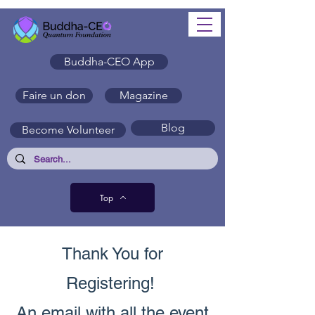
Buddha-CEO App
Faire un don
Magazine
Blog
Become Volunteer
Top
Thank You for
Registering!
An email with all the event