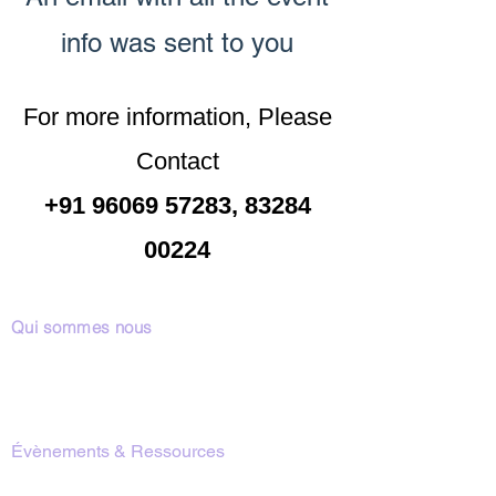
info was sent to you
For more information, Please
Contact
+91 96069 57283
,
83284
00224
Qui sommes nous
Notre Équipe
Notre Raison d’Être
Nos Programmes
Évènements & Ressources
Introduction à la Méditation