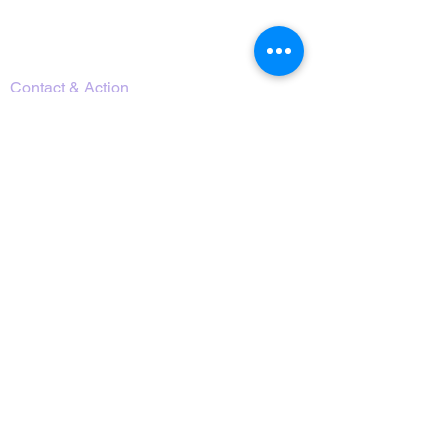
Calendrier des programmes
Ressources & Télécharger
Contact & Action
Careers
Nous rejoindre comme Bénévole
Nous Contacter
Terms of Use
Privacy Policy
S’inscrire et recevoir
nos informations
Envoyer